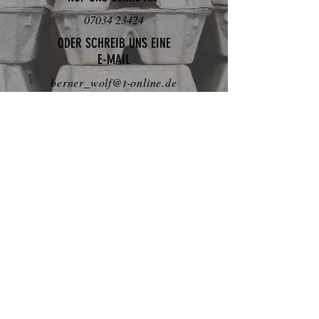
07034 23424
ODER SCHREIB UNS EINE
E-MAIL
berner_wolf@t-online.de
WIR SIND SIND AUCH AUF INSTAGRAM
IMPRESSUM
Berners Hoflädle
Waldhöfe 1
71116 Gärtringen
Festnetz:
07034 23424